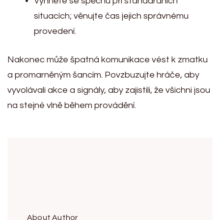
Vyhněte se spěchu při standardních
situacích; věnujte čas jejich správnému
provedení.
Nakonec může špatná komunikace vést k zmatku
a promarněným šancím. Povzbuzujte hráče, aby
vyvolávali akce a signály, aby zajistili, že všichni jsou
na stejné vlně během provádění.
About Author