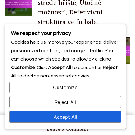
středu hřiště, Útočné
Navigation
možnosti, Defenzivní
struktura ve fotbale
Next Article
We respect your privacy
4-1-4-1 Formace: Defenzivní
Cookies help us improve your experience, deliver
rovnováha, Útočná podpora,
personalized content, and analyze traffic. You
Pozicování hráčů v
can choose which cookies to allow by clicking
Customize
. Click
Accept All
to consent or
Reject
ofenzivním fotbale
All
to decline non-essential cookies.
Customize
Reject All
You may also like
Accept All
on
Leave a Comment
Scénáře