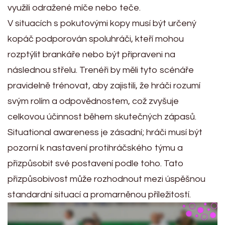
využili odražené míče nebo teče.
V situacích s pokutovými kopy musí být určený
kopáč podporován spoluhráči, kteří mohou
rozptýlit brankáře nebo být připraveni na
následnou střelu. Trenéři by měli tyto scénáře
pravidelně trénovat, aby zajistili, že hráči rozumí
svým rolím a odpovědnostem, což zvyšuje
celkovou účinnost během skutečných zápasů.
Situational awareness je zásadní; hráči musí být
pozorní k nastavení protihráčského týmu a
přizpůsobit své postavení podle toho. Tato
přizpůsobivost může rozhodnout mezi úspěšnou
standardní situací a promarněnou příležitostí.