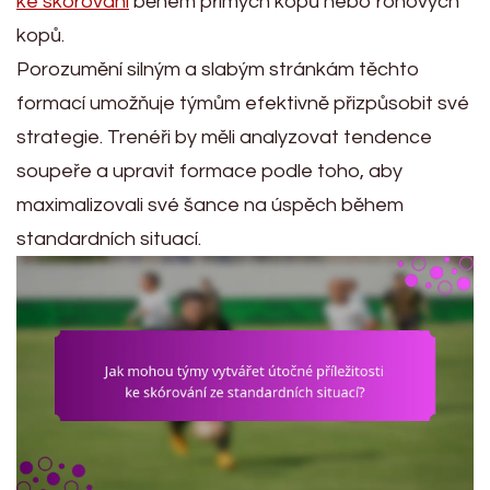
ke skórování
během přímých kopů nebo rohových
kopů.
Porozumění silným a slabým stránkám těchto
formací umožňuje týmům efektivně přizpůsobit své
strategie. Trenéři by měli analyzovat tendence
soupeře a upravit formace podle toho, aby
maximalizovali své šance na úspěch během
standardních situací.