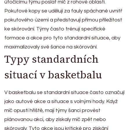
útočícímu týmu poslat míč z rohové oblasti.
Pokutové kopy se udělují za fauly spáchané uvnitř
pokutového území a představují přímou příležitost
ke skórování. Týmy často trénují specifické
formace a akce pro tyto standardní situace, aby
maximalizovaly své šance na skórování.
Typy standardních
situací v basketbalu
V basketbalu se standardní situace často označují
jako autové akce a situace s volnými hody. Když
míč opustí hřiště, mají týmy šanci provést
plánovanou akci, aby získaly míč zpět nebo
skórovaly. Tyto akce jsou kritické pro získání