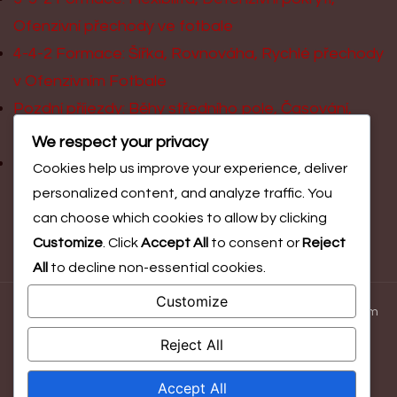
Ofenzivní přechody ve fotbale
4-4-2 Formace: Šířka, Rovnováha, Rychlé přechody
v Ofenzivním Fotbale
Pozdní příjezdy: Běhy středního pole, Časování,
Střelba na branku
We respect your privacy
Plynulý pohyb: Pozicionální výměna, Vytváření
Cookies help us improve your experience, deliver
prostoru, Útočné možnosti
personalized content, and analyze traffic. You
can choose which cookies to allow by clicking
Customize
. Click
Accept All
to consent or
Reject
All
to decline non-essential cookies.
Customize
© Copyright 2026
kolahlinsko.cz
. All Rights Reserved.
Blossom
Magazine | Developed By
Blossom Themes
.
Powered by
Reject All
WordPress
.
Accept All
Vaše soukromí
O společnosti
Kontaktujte nás