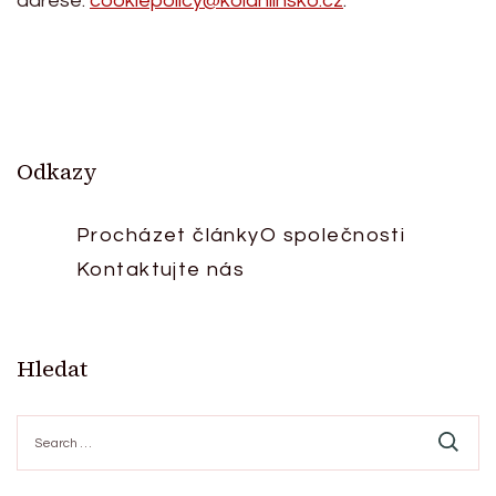
adrese:
cookiepolicy@kolahlinsko.cz
.
Odkazy
Procházet články
O společnosti
Kontaktujte nás
Hledat
Search
for: