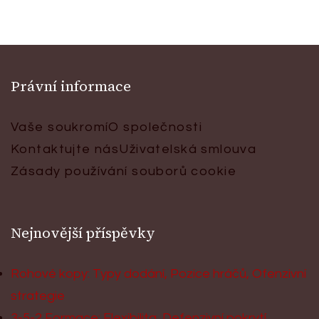
Právní informace
Vaše soukromí
O společnosti
Kontaktujte nás
Uživatelská smlouva
Zásady používání souborů cookie
Nejnovější příspěvky
Rohové kopy: Typy dodání, Pozice hráčů, Ofenzivní
strategie
3-5-2 Formace: Flexibilita, Defenzivní pokrytí,